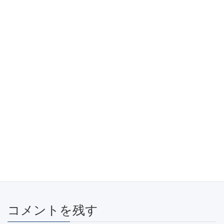
http://www.zabardast.jp/wp-content/uploads/2017/05/cropped-
favicon-1.png
Facebook
X
Bluesky
Threads
Hatena
LINE
Copy
コメントを残す