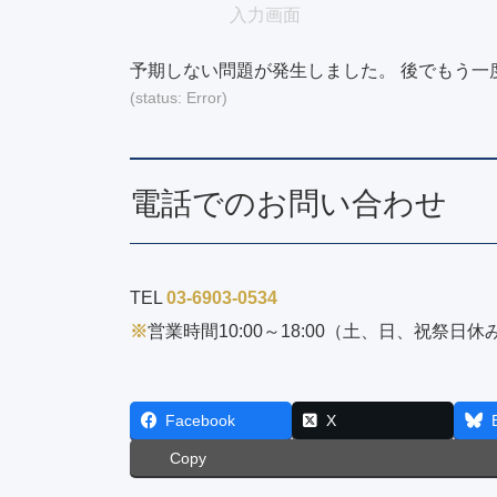
現
入力画面
在
予期しない問題が発生しました。 後でもう一
表
(status: Error)
示
さ
れ
て
電話でのお問い合わせ
い
る
画
TEL
03-6903-0534
面
で
※
営業時間10:00～18:00（土、日、祝祭日休
す。
Facebook
X
Copy