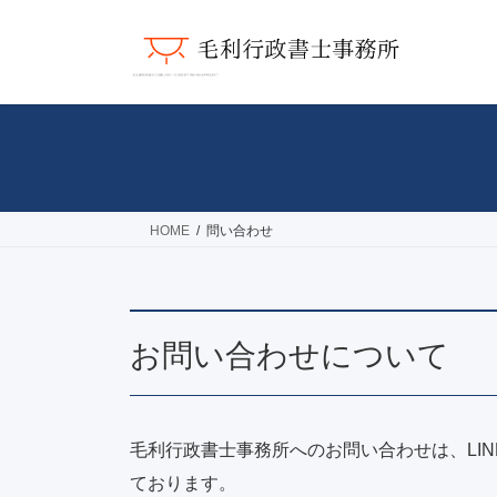
コ
ナ
ン
ビ
テ
ゲ
ン
ー
ツ
シ
へ
ョ
ス
ン
キ
に
ッ
移
HOME
問い合わせ
プ
動
お問い合わせについて
毛利行政書士事務所へのお問い合わせは、LI
ております。