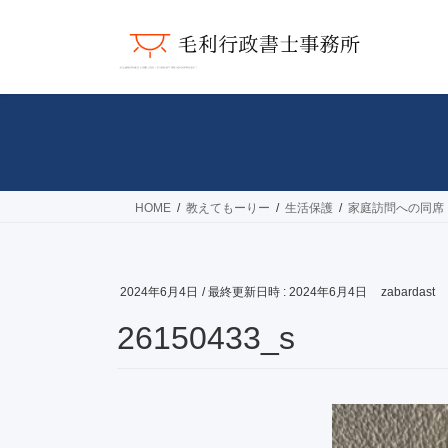
コ
ナ
ン
ビ
テ
ゲ
ン
ー
ツ
シ
へ
ョ
ス
ン
キ
に
ッ
移
HOME
教えてもーりー
生活保護
家庭訪問への同席
プ
動
2024年6月4日
/ 最終更新日時 :
2024年6月4日
zabardast
26150433_s